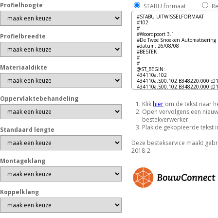
Profielhoogte
STABU formaat
Re
Profielbreedte
Materiaaldikte
Oppervlaktebehandeling
Klik
hier
om de tekst naar h
Open vervolgens een nieu
bestekverwerker
Plak de gekopieerde tekst 
Standaard lengte
Deze bestekservice maakt gebr
2018-2
Montageklang
Koppelklang